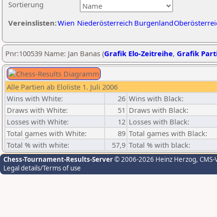
Sortierung
Vereinslisten:
Wien
Niederösterreich
Burgenland
Oberösterrei
Pnr:100539 Name: Jan Banas (
Grafik Elo-Zeitreihe
,
Grafik Parti
Alle Partien ab Eloliste 1. Juli 2006
Wins with White:
26
Wins with Black:
Draws with White:
51
Draws with Black:
Losses with White:
12
Losses with Black:
Total games with White:
89
Total games with Black:
Total % with white:
57,9
Total % with black:
Chess-Tournament-Results-Server
© 2006-2026 Heinz Herzog
, CMS-
Legal details/Terms of use