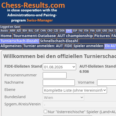
Logged on: Gast
Arabic
ARM
AZE
BIH
BUL
CAT
CHN
CRO
CZE
DEN
ENG
ESP
FAI
FIN
FRA
GER
GRE
INA
I
Home
Tournament-Database
AUT championship
Pictures
F
Turnierschach-Elozahl
Schnellschach-Elozahl
Allgemeines
Turnier anmelden: AUT
FIDE
Spieler anmelden
Elo AU
Willkommen bei den offiziellen Turnierscha
FIDE-Elolisten Stand
AUT-Elolisten Stand
6.936
Personennummer
Nachname
Vorname
Ebene
Bundesland
Spgem./Kreis/Verein
Nur "österreichische" Spieler (Land=A