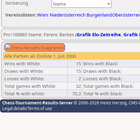
Sortierung
Vereinslisten:
Wien
Niederösterreich
Burgenland
Oberösterrei
Pnr:100865 Name: Ferenc Berkes (
Grafik Elo-Zeitreihe
,
Grafik 
Alle Partien ab Eloliste 1. Juli 2006
Wins with White:
15
Wins with Black:
Draws with White:
15
Draws with Black:
Losses with White:
2
Losses with Black:
Total games with White:
32
Total games with Black:
Total % with white:
70,3
Total % with black:
Chess-Tournament-Results-Server
© 2006-2026 Heinz Herzog
, CMS-
Legal details/Terms of use