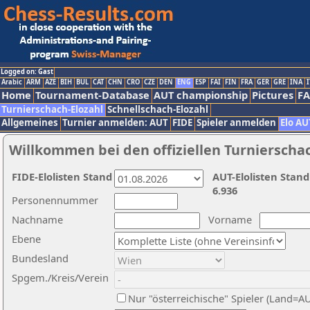
Logged on: Gast
Arabic
ARM
AZE
BIH
BUL
CAT
CHN
CRO
CZE
DEN
ENG
ESP
FAI
FIN
FRA
GER
GRE
INA
I
Home
Tournament-Database
AUT championship
Pictures
F
Turnierschach-Elozahl
Schnellschach-Elozahl
Allgemeines
Turnier anmelden: AUT
FIDE
Spieler anmelden
Elo AU
Willkommen bei den offiziellen Turnierscha
FIDE-Elolisten Stand
AUT-Elolisten Stand
6.936
Personennummer
Nachname
Vorname
Ebene
Bundesland
Spgem./Kreis/Verein
Nur "österreichische" Spieler (Land=A