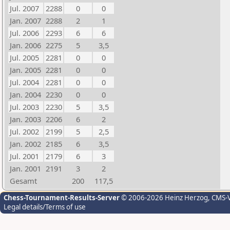
Jul. 2007
2288
0
0
Jan. 2007
2288
2
1
Jul. 2006
2293
6
6
Jan. 2006
2275
5
3,5
Jul. 2005
2281
0
0
Jan. 2005
2281
0
0
Jul. 2004
2281
0
0
Jan. 2004
2230
0
0
Jul. 2003
2230
5
3,5
Jan. 2003
2206
6
2
Jul. 2002
2199
5
2,5
Jan. 2002
2185
6
3,5
Jul. 2001
2179
6
3
Jan. 2001
2191
3
2
Gesamt
200
117,5
Chess-Tournament-Results-Server
© 2006-2026 Heinz Herzog
, CMS-
Legal details/Terms of use