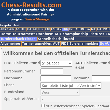
Logged on: Gast
Arabic
ARM
AZE
BIH
BUL
CAT
CHN
CRO
CZE
DEN
ENG
ESP
FAI
FIN
FRA
GER
GRE
INA
I
Home
Tournament-Database
AUT championship
Pictures
F
Turnierschach-Elozahl
Schnellschach-Elozahl
Allgemeines
Turnier anmelden: AUT
FIDE
Spieler anmelden
Elo AU
Willkommen bei den offiziellen Turnierscha
FIDE-Elolisten Stand
AUT-Elolisten Stand
6.936
Personennummer
Nachname
Vorname
Ebene
Bundesland
Spgem./Kreis/Verein
Nur "österreichische" Spieler (Land=A