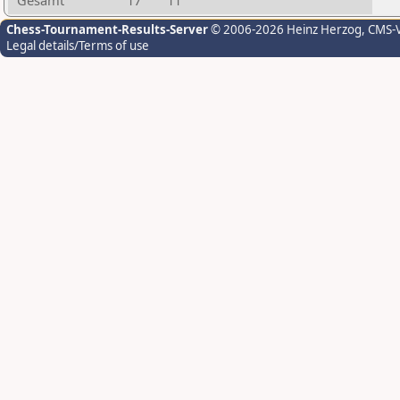
Gesamt
17
11
Chess-Tournament-Results-Server
© 2006-2026 Heinz Herzog
, CMS-
Legal details/Terms of use