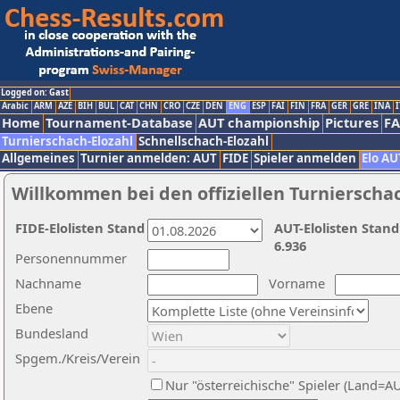
Logged on: Gast
Arabic
ARM
AZE
BIH
BUL
CAT
CHN
CRO
CZE
DEN
ENG
ESP
FAI
FIN
FRA
GER
GRE
INA
I
Home
Tournament-Database
AUT championship
Pictures
F
Turnierschach-Elozahl
Schnellschach-Elozahl
Allgemeines
Turnier anmelden: AUT
FIDE
Spieler anmelden
Elo AU
Willkommen bei den offiziellen Turnierscha
FIDE-Elolisten Stand
AUT-Elolisten Stand
6.936
Personennummer
Nachname
Vorname
Ebene
Bundesland
Spgem./Kreis/Verein
Nur "österreichische" Spieler (Land=A