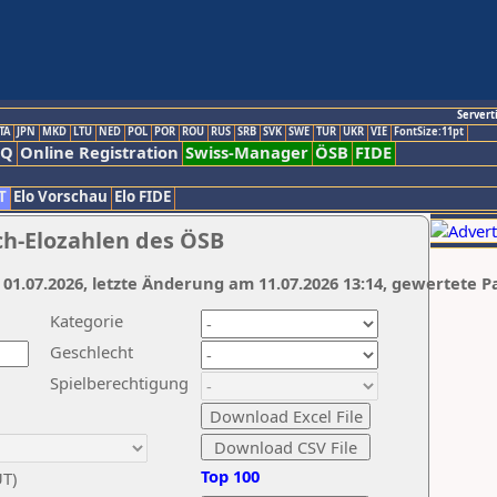
Servert
TA
JPN
MKD
LTU
NED
POL
POR
ROU
RUS
SRB
SVK
SWE
TUR
UKR
VIE
FontSize:11pt
AQ
Online Registration
Swiss-Manager
ÖSB
FIDE
T
Elo Vorschau
Elo FIDE
ch-Elozahlen des ÖSB
 01.07.2026, letzte Änderung am 11.07.2026 13:14, gewertete P
Kategorie
Geschlecht
Spielberechtigung
Top 100
UT)