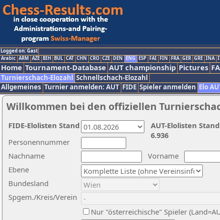
Logged on: Gast
Arabic
ARM
AZE
BIH
BUL
CAT
CHN
CRO
CZE
DEN
ENG
ESP
FAI
FIN
FRA
GER
GRE
INA
I
Home
Tournament-Database
AUT championship
Pictures
F
Turnierschach-Elozahl
Schnellschach-Elozahl
Allgemeines
Turnier anmelden: AUT
FIDE
Spieler anmelden
Elo AU
Willkommen bei den offiziellen Turnierscha
FIDE-Elolisten Stand
AUT-Elolisten Stand
6.936
Personennummer
Nachname
Vorname
Ebene
Bundesland
Spgem./Kreis/Verein
Nur "österreichische" Spieler (Land=A