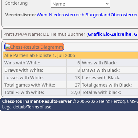
Sortierung
Vereinslisten:
Wien
Niederösterreich
Burgenland
Oberösterrei
Pnr:101474 Name: DI. Helmut Buchner (
Grafik Elo-Zeitreihe
,
G
Alle Partien ab Eloliste 1. Juli 2006
Wins with White:
6
Wins with Black:
Draws with White:
8
Draws with Black:
Losses with White:
13
Losses with Black:
Total games with White:
27
Total games with Black:
Total % with white:
37,0
Total % with black:
Chess-Tournament-Results-Server
© 2006-2026 Heinz Herzog
, CMS-
Legal details/Terms of use