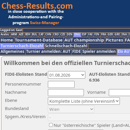
Logged on: Gast
Arabic
ARM
AZE
BIH
BUL
CAT
CHN
CRO
CZE
DEN
ENG
ESP
FAI
FIN
FRA
GER
GRE
INA
I
Home
Tournament-Database
AUT championship
Pictures
F
Turnierschach-Elozahl
Schnellschach-Elozahl
Allgemeines
Turnier anmelden: AUT
FIDE
Spieler anmelden
Elo AU
Willkommen bei den offiziellen Turnierscha
FIDE-Elolisten Stand
AUT-Elolisten Stand
6.936
Personennummer
Nachname
Vorname
Ebene
Bundesland
Spgem./Kreis/Verein
Nur "österreichische" Spieler (Land=A