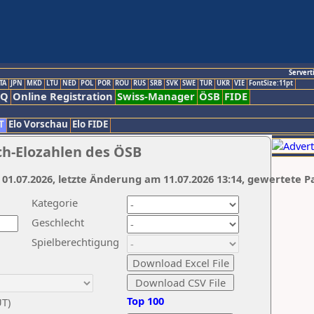
Servert
TA
JPN
MKD
LTU
NED
POL
POR
ROU
RUS
SRB
SVK
SWE
TUR
UKR
VIE
FontSize:11pt
AQ
Online Registration
Swiss-Manager
ÖSB
FIDE
T
Elo Vorschau
Elo FIDE
ch-Elozahlen des ÖSB
 01.07.2026, letzte Änderung am 11.07.2026 13:14, gewertete P
Kategorie
Geschlecht
Spielberechtigung
Top 100
UT)