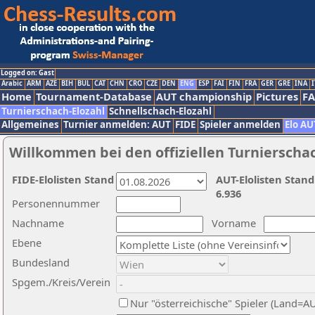
Logged on: Gast
Arabic
ARM
AZE
BIH
BUL
CAT
CHN
CRO
CZE
DEN
ENG
ESP
FAI
FIN
FRA
GER
GRE
INA
I
Home
Tournament-Database
AUT championship
Pictures
F
Turnierschach-Elozahl
Schnellschach-Elozahl
Allgemeines
Turnier anmelden: AUT
FIDE
Spieler anmelden
Elo AU
Willkommen bei den offiziellen Turnierscha
FIDE-Elolisten Stand
AUT-Elolisten Stand
6.936
Personennummer
Nachname
Vorname
Ebene
Bundesland
Spgem./Kreis/Verein
Nur "österreichische" Spieler (Land=A