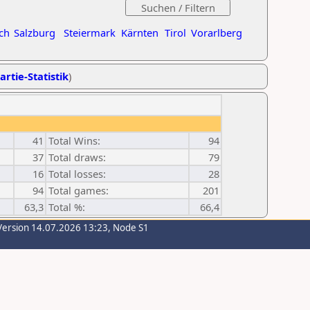
ch
Salzburg
Steiermark
Kärnten
Tirol
Vorarlberg
artie-Statistik
)
41
Total Wins:
94
37
Total draws:
79
16
Total losses:
28
94
Total games:
201
63,3
Total %:
66,4
Version 14.07.2026 13:23, Node S1