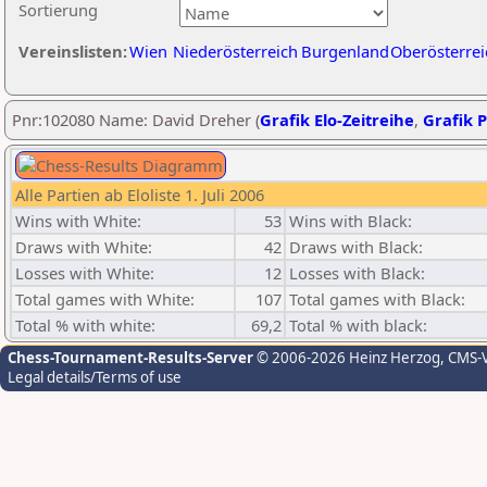
Sortierung
Vereinslisten:
Wien
Niederösterreich
Burgenland
Oberösterrei
Pnr:102080 Name: David Dreher (
Grafik Elo-Zeitreihe
,
Grafik P
Alle Partien ab Eloliste 1. Juli 2006
Wins with White:
53
Wins with Black:
Draws with White:
42
Draws with Black:
Losses with White:
12
Losses with Black:
Total games with White:
107
Total games with Black:
Total % with white:
69,2
Total % with black:
Chess-Tournament-Results-Server
© 2006-2026 Heinz Herzog
, CMS-
Legal details/Terms of use