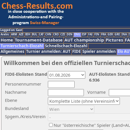
Logged on: Gast
Arabic
ARM
AZE
BIH
BUL
CAT
CHN
CRO
CZE
DEN
ENG
ESP
FAI
FIN
FRA
GER
GRE
INA
I
Home
Tournament-Database
AUT championship
Pictures
F
Turnierschach-Elozahl
Schnellschach-Elozahl
Allgemeines
Turnier anmelden: AUT
FIDE
Spieler anmelden
Elo AU
Willkommen bei den offiziellen Turnierscha
FIDE-Elolisten Stand
AUT-Elolisten Stand
6.936
Personennummer
Nachname
Vorname
Ebene
Bundesland
Spgem./Kreis/Verein
Nur "österreichische" Spieler (Land=A