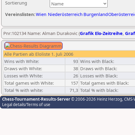
Sortierung
Vereinslisten:
Wien
Niederösterreich
Burgenland
Oberösterrei
Pnr:102134 Name: Alman Durakovic (
Grafik Elo-Zeitreihe
,
Graf
Alle Partien ab Eloliste 1. Juli 2006
Wins with White:
93
Wins with Black:
Draws with White:
38
Draws with Black:
Losses with White:
26
Losses with Black:
Total games with White:
157
Total games with Black:
Total % with white:
71,3
Total % with black:
Chess-Tournament-Results-Server
© 2006-2026 Heinz Herzog
, CMS-
Legal details/Terms of use