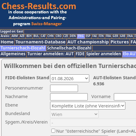
Logged on: Gast
Arabic
ARM
AZE
BIH
BUL
CAT
CHN
CRO
CZE
DEN
ENG
ESP
FAI
FIN
FRA
GER
GRE
INA
I
Home
Tournament-Database
AUT championship
Pictures
F
Turnierschach-Elozahl
Schnellschach-Elozahl
Allgemeines
Turnier anmelden: AUT
FIDE
Spieler anmelden
Elo AU
Willkommen bei den offiziellen Turnierscha
FIDE-Elolisten Stand
AUT-Elolisten Stand
6.936
Personennummer
Nachname
Vorname
Ebene
Bundesland
Spgem./Kreis/Verein
Nur "österreichische" Spieler (Land=A