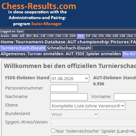
Logged on: Gast
Arabic
ARM
AZE
BIH
BUL
CAT
CHN
CRO
CZE
DEN
ENG
ESP
FAI
FIN
FRA
GER
GRE
INA
I
Home
Tournament-Database
AUT championship
Pictures
F
Turnierschach-Elozahl
Schnellschach-Elozahl
Allgemeines
Turnier anmelden: AUT
FIDE
Spieler anmelden
Elo AU
Willkommen bei den offiziellen Turnierscha
FIDE-Elolisten Stand
AUT-Elolisten Stand
6.936
Personennummer
Nachname
Vorname
Ebene
Bundesland
Spgem./Kreis/Verein
Nur "österreichische" Spieler (Land=A