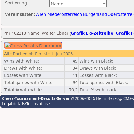
Sortierung
Vereinslisten:
Wien
Niederösterreich
Burgenland
Oberösterrei
Pnr:102213 Name: Walter Ebner (
Grafik Elo-Zeitreihe
,
Grafik P
Alle Partien ab Eloliste 1. Juli 2006
Wins with White:
49
Wins with Black:
Draws with White:
34
Draws with Black:
Losses with White:
11
Losses with Black:
Total games with White:
94
Total games with Black:
Total % with white:
70,2
Total % with black:
Chess-Tournament-Results-Server
© 2006-2026 Heinz Herzog
, CMS-
Legal details/Terms of use