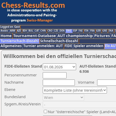
Logged on: Gast
Arabic
ARM
AZE
BIH
BUL
CAT
CHN
CRO
CZE
DEN
ENG
ESP
FAI
FIN
FRA
GER
GRE
INA
I
Home
Tournament-Database
AUT championship
Pictures
F
Turnierschach-Elozahl
Schnellschach-Elozahl
Allgemeines
Turnier anmelden: AUT
FIDE
Spieler anmelden
Elo AU
Willkommen bei den offiziellen Turnierscha
FIDE-Elolisten Stand
AUT-Elolisten Stand
6.936
Personennummer
Nachname
Vorname
Ebene
Bundesland
Spgem./Kreis/Verein
Nur "österreichische" Spieler (Land=A