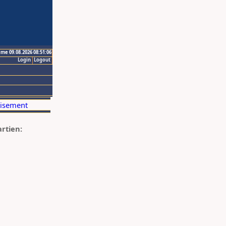
ime 09.08.2026 08:51:06
Login
Logout
artien: