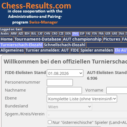
Logged on: Gast
Arabic
ARM
AZE
BIH
BUL
CAT
CHN
CRO
CZE
DEN
ENG
ESP
FAI
FIN
FRA
GER
GRE
INA
I
Home
Tournament-Database
AUT championship
Pictures
F
Turnierschach-Elozahl
Schnellschach-Elozahl
Allgemeines
Turnier anmelden: AUT
FIDE
Spieler anmelden
Elo AU
Willkommen bei den offiziellen Turnierscha
FIDE-Elolisten Stand
AUT-Elolisten Stand
6.936
Personennummer
Nachname
Vorname
Ebene
Bundesland
Spgem./Kreis/Verein
Nur "österreichische" Spieler (Land=A