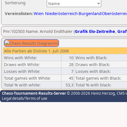
Sortierung
Vereinslisten:
Wien
Niederösterreich
Burgenland
Oberösterrei
Pnr:102503 Name: Arnold Endthaler (
Grafik Elo-Zeitreihe
,
Graf
Alle Partien ab Eloliste 1. Juli 2006
Wins with White:
10
Wins with Black:
Draws with White:
28
Draws with Black:
Losses with White:
7
Losses with Black:
Total games with White:
45
Total games with Black:
Total % with white:
53,3
Total % with black:
Chess-Tournament-Results-Server
© 2006-2026 Heinz Herzog
, CMS-
Legal details/Terms of use