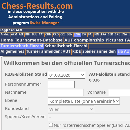
Logged on: Gast
Arabic
ARM
AZE
BIH
BUL
CAT
CHN
CRO
CZE
DEN
ENG
ESP
FAI
FIN
FRA
GER
GRE
INA
I
Home
Tournament-Database
AUT championship
Pictures
F
Turnierschach-Elozahl
Schnellschach-Elozahl
Allgemeines
Turnier anmelden: AUT
FIDE
Spieler anmelden
Elo AU
Willkommen bei den offiziellen Turnierscha
FIDE-Elolisten Stand
AUT-Elolisten Stand
6.936
Personennummer
Nachname
Vorname
Ebene
Bundesland
Spgem./Kreis/Verein
Nur "österreichische" Spieler (Land=A