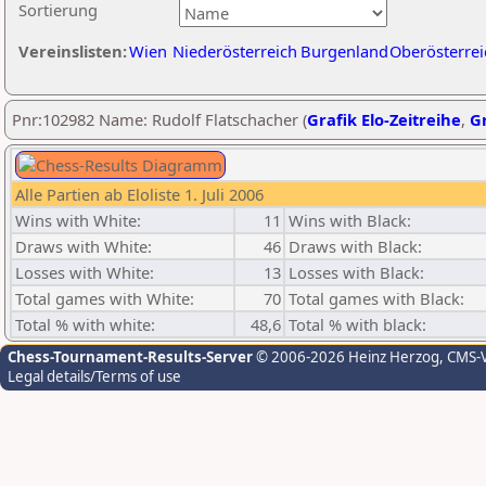
Sortierung
Vereinslisten:
Wien
Niederösterreich
Burgenland
Oberösterrei
Pnr:102982 Name: Rudolf Flatschacher (
Grafik Elo-Zeitreihe
,
Gr
Alle Partien ab Eloliste 1. Juli 2006
Wins with White:
11
Wins with Black:
Draws with White:
46
Draws with Black:
Losses with White:
13
Losses with Black:
Total games with White:
70
Total games with Black:
Total % with white:
48,6
Total % with black:
Chess-Tournament-Results-Server
© 2006-2026 Heinz Herzog
, CMS-
Legal details/Terms of use