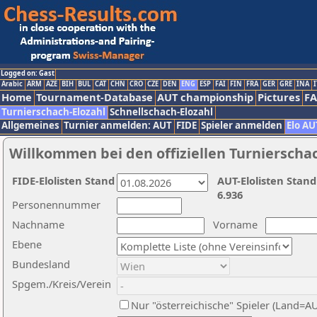
Logged on: Gast
Arabic
ARM
AZE
BIH
BUL
CAT
CHN
CRO
CZE
DEN
ENG
ESP
FAI
FIN
FRA
GER
GRE
INA
I
Home
Tournament-Database
AUT championship
Pictures
F
Turnierschach-Elozahl
Schnellschach-Elozahl
Allgemeines
Turnier anmelden: AUT
FIDE
Spieler anmelden
Elo AU
Willkommen bei den offiziellen Turnierscha
FIDE-Elolisten Stand
AUT-Elolisten Stand
6.936
Personennummer
Nachname
Vorname
Ebene
Bundesland
Spgem./Kreis/Verein
Nur "österreichische" Spieler (Land=A