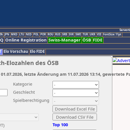
Servert
TA
JPN
MKD
LTU
NED
POL
POR
ROU
RUS
SRB
SVK
SWE
TUR
UKR
VIE
FontSize:11pt
AQ
Online Registration
Swiss-Manager
ÖSB
FIDE
T
Elo Vorschau
Elo FIDE
ch-Elozahlen des ÖSB
 01.07.2026, letzte Änderung am 11.07.2026 13:14, gewertete P
Kategorie
Geschlecht
Spielberechtigung
Top 100
UT)