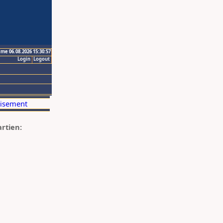
ime 06.08.2026 15:30:57
Login
Logout
artien: