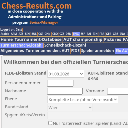
Logged on: Gast
Arabic
ARM
AZE
BIH
BUL
CAT
CHN
CRO
CZE
DEN
ENG
ESP
FAI
FIN
FRA
GER
GRE
INA
I
Home
Tournament-Database
AUT championship
Pictures
F
Turnierschach-Elozahl
Schnellschach-Elozahl
Allgemeines
Turnier anmelden: AUT
FIDE
Spieler anmelden
Elo AU
Willkommen bei den offiziellen Turnierscha
FIDE-Elolisten Stand
AUT-Elolisten Stand
6.936
Personennummer
Nachname
Vorname
Ebene
Bundesland
Spgem./Kreis/Verein
Nur "österreichische" Spieler (Land=A