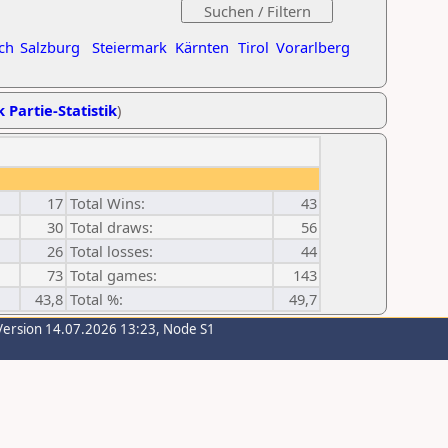
ch
Salzburg
Steiermark
Kärnten
Tirol
Vorarlberg
k Partie-Statistik
)
17
Total Wins:
43
30
Total draws:
56
26
Total losses:
44
73
Total games:
143
43,8
Total %:
49,7
Version 14.07.2026 13:23, Node S1