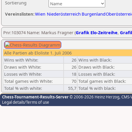
Sortierung
Vereinslisten:
Wien
Niederösterreich
Burgenland
Oberösterrei
Pnr:103074 Name: Markus Fragner (
Grafik Elo-Zeitreihe
,
Grafi
Alle Partien ab Eloliste 1. Juli 2006
Wins with White:
26
Wins with Black:
Draws with White:
26
Draws with Black:
Losses with White:
18
Losses with Black:
Total games with White:
70
Total games with Black:
Total % with white:
55,7
Total % with black:
Chess-Tournament-Results-Server
© 2006-2026 Heinz Herzog
, CMS-
Legal details/Terms of use