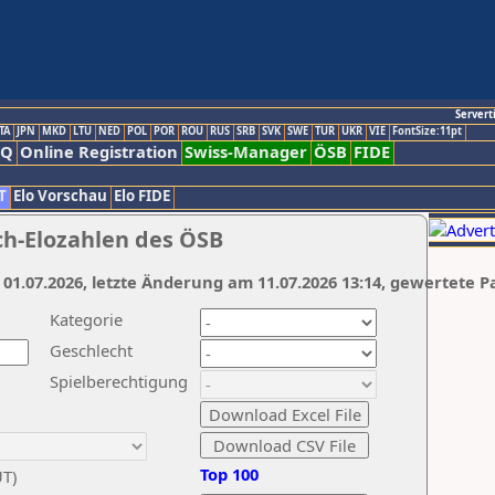
Servert
TA
JPN
MKD
LTU
NED
POL
POR
ROU
RUS
SRB
SVK
SWE
TUR
UKR
VIE
FontSize:11pt
AQ
Online Registration
Swiss-Manager
ÖSB
FIDE
T
Elo Vorschau
Elo FIDE
ch-Elozahlen des ÖSB
 01.07.2026, letzte Änderung am 11.07.2026 13:14, gewertete P
Kategorie
Geschlecht
Spielberechtigung
Top 100
UT)