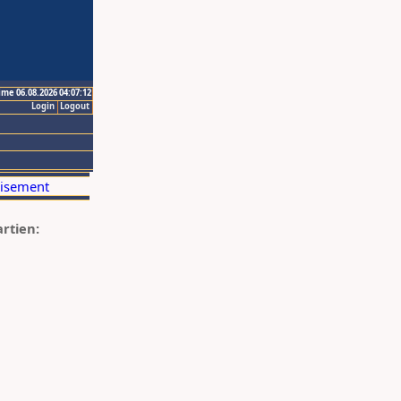
ime 06.08.2026 04:07:12
Login
Logout
artien: