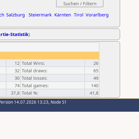
ch
Salzburg
Steiermark
Kärnten
Tirol
Vorarlberg
rtie-Statistik
)
12
Total Wins:
26
32
Total draws:
65
30
Total losses:
49
74
Total games:
140
37,8
Total %:
41,8
Version 14.07.2026 13:23, Node S1