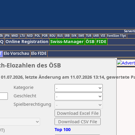
Servert
TA
JPN
MKD
LTU
NED
POL
POR
ROU
RUS
SRB
SVK
SWE
TUR
UKR
VIE
FontSize:11pt
AQ
Online Registration
Swiss-Manager
ÖSB
FIDE
T
Elo Vorschau
Elo FIDE
ch-Elozahlen des ÖSB
 01.07.2026, letzte Änderung am 11.07.2026 13:14, gewertete P
Kategorie
Geschlecht
Spielberechtigung
Top 100
UT)