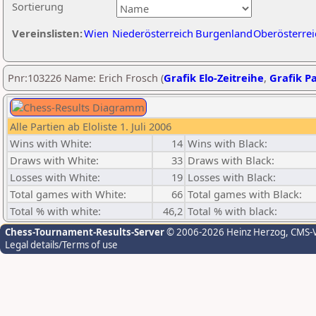
Sortierung
Vereinslisten:
Wien
Niederösterreich
Burgenland
Oberösterrei
Pnr:103226 Name: Erich Frosch (
Grafik Elo-Zeitreihe
,
Grafik Pa
Alle Partien ab Eloliste 1. Juli 2006
Wins with White:
14
Wins with Black:
Draws with White:
33
Draws with Black:
Losses with White:
19
Losses with Black:
Total games with White:
66
Total games with Black:
Total % with white:
46,2
Total % with black:
Chess-Tournament-Results-Server
© 2006-2026 Heinz Herzog
, CMS-
Legal details/Terms of use