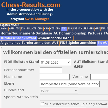
Logged on: Gast
Arabic
ARM
AZE
BIH
BUL
CAT
CHN
CRO
CZE
DEN
ENG
ESP
FAI
FIN
FRA
GER
GRE
INA
I
Home
Tournament-Database
AUT championship
Pictures
F
Turnierschach-Elozahl
Schnellschach-Elozahl
Allgemeines
Turnier anmelden: AUT
FIDE
Spieler anmelden
Elo AU
Willkommen bei den offiziellen Turnierscha
FIDE-Elolisten Stand
AUT-Elolisten Stand
6.936
Personennummer
Nachname
Vorname
Ebene
Bundesland
Spgem./Kreis/Verein
Nur "österreichische" Spieler (Land=A