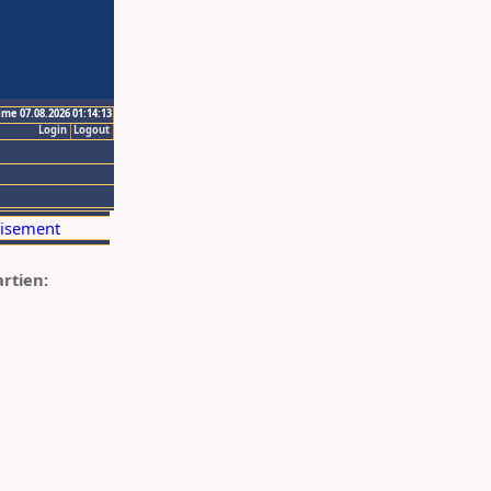
ime 07.08.2026 01:14:13
Login
Logout
artien: