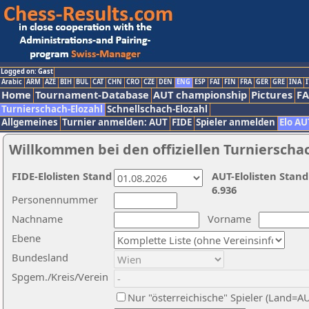
Logged on: Gast
Arabic
ARM
AZE
BIH
BUL
CAT
CHN
CRO
CZE
DEN
ENG
ESP
FAI
FIN
FRA
GER
GRE
INA
I
Home
Tournament-Database
AUT championship
Pictures
F
Turnierschach-Elozahl
Schnellschach-Elozahl
Allgemeines
Turnier anmelden: AUT
FIDE
Spieler anmelden
Elo AU
Willkommen bei den offiziellen Turnierscha
FIDE-Elolisten Stand
AUT-Elolisten Stand
6.936
Personennummer
Nachname
Vorname
Ebene
Bundesland
Spgem./Kreis/Verein
Nur "österreichische" Spieler (Land=A