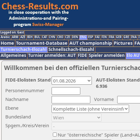
Logged on: Gast
Arabic
ARM
AZE
BIH
BUL
CAT
CHN
CRO
CZE
DEN
ENG
ESP
FAI
FIN
FRA
GER
GRE
INA
I
Home
Tournament-Database
AUT championship
Pictures
F
Turnierschach-Elozahl
Schnellschach-Elozahl
Allgemeines
Turnier anmelden: AUT
FIDE
Spieler anmelden
Elo AU
Willkommen bei den offiziellen Turnierscha
FIDE-Elolisten Stand
AUT-Elolisten Stand
6.936
Personennummer
Nachname
Vorname
Ebene
Bundesland
Spgem./Kreis/Verein
Nur "österreichische" Spieler (Land=A