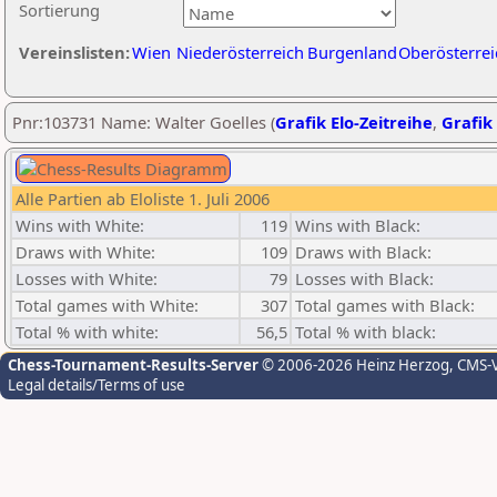
Sortierung
Vereinslisten:
Wien
Niederösterreich
Burgenland
Oberösterrei
Pnr:103731 Name: Walter Goelles (
Grafik Elo-Zeitreihe
,
Grafik 
Alle Partien ab Eloliste 1. Juli 2006
Wins with White:
119
Wins with Black:
Draws with White:
109
Draws with Black:
Losses with White:
79
Losses with Black:
Total games with White:
307
Total games with Black:
Total % with white:
56,5
Total % with black:
Chess-Tournament-Results-Server
© 2006-2026 Heinz Herzog
, CMS-
Legal details/Terms of use