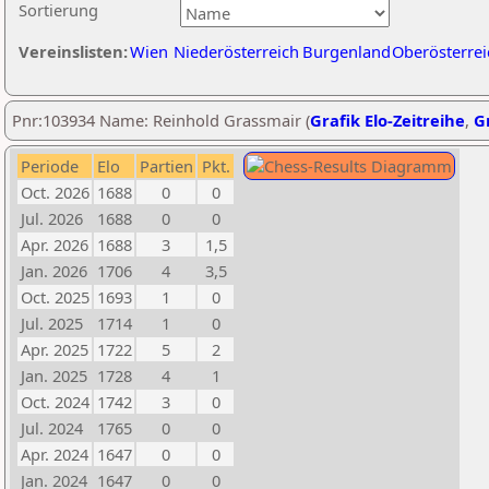
Sortierung
Vereinslisten:
Wien
Niederösterreich
Burgenland
Oberösterrei
Pnr:103934 Name: Reinhold Grassmair (
Grafik Elo-Zeitreihe
,
Gr
Periode
Elo
Partien
Pkt.
Oct. 2026
1688
0
0
Jul. 2026
1688
0
0
Apr. 2026
1688
3
1,5
Jan. 2026
1706
4
3,5
Oct. 2025
1693
1
0
Jul. 2025
1714
1
0
Apr. 2025
1722
5
2
Jan. 2025
1728
4
1
Oct. 2024
1742
3
0
Jul. 2024
1765
0
0
Apr. 2024
1647
0
0
Jan. 2024
1647
0
0