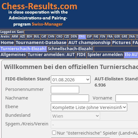
Logged on: Gast
Arabic
ARM
AZE
BIH
BUL
CAT
CHN
CRO
CZE
DEN
ENG
ESP
FAI
FIN
FRA
GER
GRE
INA
I
Home
Tournament-Database
AUT championship
Pictures
F
Turnierschach-Elozahl
Schnellschach-Elozahl
Allgemeines
Turnier anmelden: AUT
FIDE
Spieler anmelden
Elo AU
Willkommen bei den offiziellen Turnierscha
FIDE-Elolisten Stand
AUT-Elolisten Stand
6.936
Personennummer
Nachname
Vorname
Ebene
Bundesland
Spgem./Kreis/Verein
Nur "österreichische" Spieler (Land=A