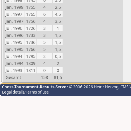
Jul. 1998
1745
6
3,5
Jan. 1998
1755
4
2,5
Jul. 1997
1765
6
4,5
Jan. 1997
1756
4
3,5
Jul. 1996
1726
3
1
Jan. 1996
1733
3
1,5
Jul. 1995
1736
5
1,5
Jan. 1995
1766
5
1,5
Jul. 1994
1795
2
0,5
Jan. 1994
1809
4
2
Jul. 1993
1811
0
0
Gesamt
158
81,5
Chess-Tournament-Results-Server
© 2006-2026 Heinz Herzog
, CMS-
Legal details/Terms of use