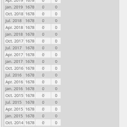
Apr. 2019
1678
0
0
Jan. 2019
1678
0
0
Oct. 2018
1678
0
0
Jul. 2018
1678
0
0
Apr. 2018
1678
0
0
Jan. 2018
1678
0
0
Oct. 2017
1678
0
0
Jul. 2017
1678
0
0
Apr. 2017
1678
0
0
Jan. 2017
1678
0
0
Oct. 2016
1678
0
0
Jul. 2016
1678
0
0
Apr. 2016
1678
0
0
Jan. 2016
1678
0
0
Oct. 2015
1678
0
0
Jul. 2015
1678
0
0
Apr. 2015
1678
0
0
Jan. 2015
1678
0
0
Oct. 2014
1678
0
0