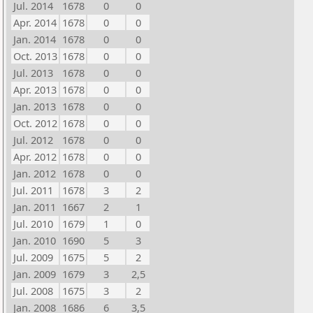
Jul. 2014
1678
0
0
Apr. 2014
1678
0
0
Jan. 2014
1678
0
0
Oct. 2013
1678
0
0
Jul. 2013
1678
0
0
Apr. 2013
1678
0
0
Jan. 2013
1678
0
0
Oct. 2012
1678
0
0
Jul. 2012
1678
0
0
Apr. 2012
1678
0
0
Jan. 2012
1678
0
0
Jul. 2011
1678
3
2
Jan. 2011
1667
2
1
Jul. 2010
1679
1
0
Jan. 2010
1690
5
3
Jul. 2009
1675
5
2
Jan. 2009
1679
3
2,5
Jul. 2008
1675
3
2
Jan. 2008
1686
6
3,5