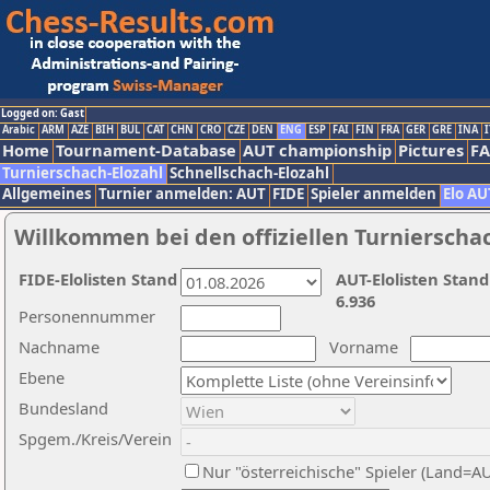
Logged on: Gast
Arabic
ARM
AZE
BIH
BUL
CAT
CHN
CRO
CZE
DEN
ENG
ESP
FAI
FIN
FRA
GER
GRE
INA
I
Home
Tournament-Database
AUT championship
Pictures
F
Turnierschach-Elozahl
Schnellschach-Elozahl
Allgemeines
Turnier anmelden: AUT
FIDE
Spieler anmelden
Elo AU
Willkommen bei den offiziellen Turnierscha
FIDE-Elolisten Stand
AUT-Elolisten Stand
6.936
Personennummer
Nachname
Vorname
Ebene
Bundesland
Spgem./Kreis/Verein
Nur "österreichische" Spieler (Land=A