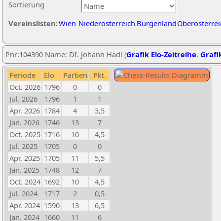
Sortierung
Vereinslisten:
Wien
Niederösterreich
Burgenland
Oberösterrei
Pnr:104390 Name: DI. Johann Hadl (
Grafik Elo-Zeitreihe
,
Grafik
Periode
Elo
Partien
Pkt.
Oct. 2026
1796
0
0
Jul. 2026
1796
1
1
Apr. 2026
1784
4
3,5
Jan. 2026
1746
13
7
Oct. 2025
1716
10
4,5
Jul. 2025
1705
0
0
Apr. 2025
1705
11
5,5
Jan. 2025
1748
12
7
Oct. 2024
1692
10
4,5
Jul. 2024
1717
2
0,5
Apr. 2024
1590
13
6,5
Jan. 2024
1660
11
6