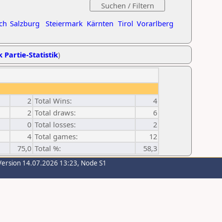
ch
Salzburg
Steiermark
Kärnten
Tirol
Vorarlberg
k Partie-Statistik
)
2
Total Wins:
4
2
Total draws:
6
0
Total losses:
2
4
Total games:
12
75,0
Total %:
58,3
Version 14.07.2026 13:23, Node S1