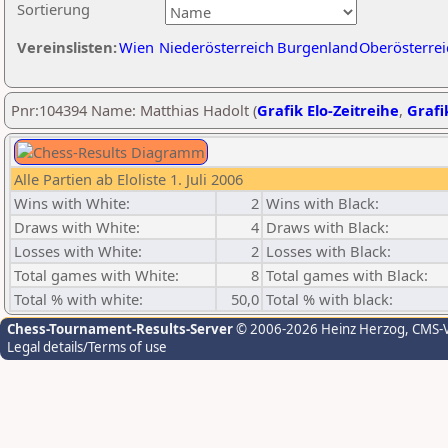
Sortierung
Vereinslisten:
Wien
Niederösterreich
Burgenland
Oberösterrei
Pnr:104394 Name: Matthias Hadolt (
Grafik Elo-Zeitreihe
,
Grafi
Alle Partien ab Eloliste 1. Juli 2006
Wins with White:
2
Wins with Black:
Draws with White:
4
Draws with Black:
Losses with White:
2
Losses with Black:
Total games with White:
8
Total games with Black:
Total % with white:
50,0
Total % with black:
Chess-Tournament-Results-Server
© 2006-2026 Heinz Herzog
, CMS-
Legal details/Terms of use