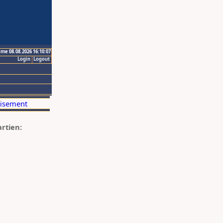
ime 08.08.2026 16:10:07
Login
Logout
artien: