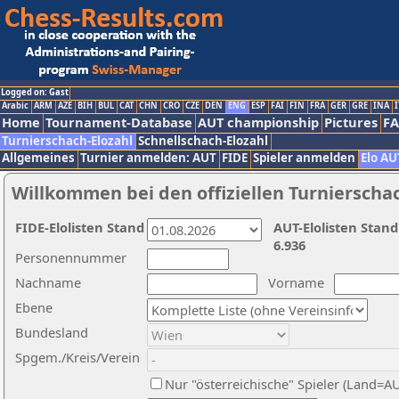
Logged on: Gast
Arabic
ARM
AZE
BIH
BUL
CAT
CHN
CRO
CZE
DEN
ENG
ESP
FAI
FIN
FRA
GER
GRE
INA
I
Home
Tournament-Database
AUT championship
Pictures
F
Turnierschach-Elozahl
Schnellschach-Elozahl
Allgemeines
Turnier anmelden: AUT
FIDE
Spieler anmelden
Elo AU
Willkommen bei den offiziellen Turnierscha
FIDE-Elolisten Stand
AUT-Elolisten Stand
6.936
Personennummer
Nachname
Vorname
Ebene
Bundesland
Spgem./Kreis/Verein
Nur "österreichische" Spieler (Land=A