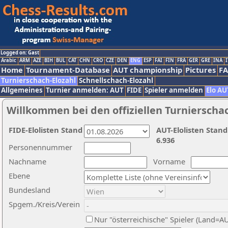
Logged on: Gast
Arabic
ARM
AZE
BIH
BUL
CAT
CHN
CRO
CZE
DEN
ENG
ESP
FAI
FIN
FRA
GER
GRE
INA
I
Home
Tournament-Database
AUT championship
Pictures
F
Turnierschach-Elozahl
Schnellschach-Elozahl
Allgemeines
Turnier anmelden: AUT
FIDE
Spieler anmelden
Elo AU
Willkommen bei den offiziellen Turnierscha
FIDE-Elolisten Stand
AUT-Elolisten Stand
6.936
Personennummer
Nachname
Vorname
Ebene
Bundesland
Spgem./Kreis/Verein
Nur "österreichische" Spieler (Land=A