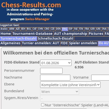
Logged on: Gast
Arabic
ARM
AZE
BIH
BUL
CAT
CHN
CRO
CZE
DEN
ENG
ESP
FAI
FIN
FRA
GER
GRE
INA
I
Home
Tournament-Database
AUT championship
Pictures
F
Turnierschach-Elozahl
Schnellschach-Elozahl
Allgemeines
Turnier anmelden: AUT
FIDE
Spieler anmelden
Elo AU
Willkommen bei den offiziellen Turnierscha
FIDE-Elolisten Stand
AUT-Elolisten Stand
6.936
Personennummer
Nachname
Vorname
Ebene
Bundesland
Spgem./Kreis/Verein
Nur "österreichische" Spieler (Land=A