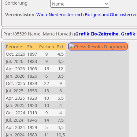
Sortierung
Vereinslisten:
Wien
Niederösterreich
Burgenland
Oberösterrei
Pnr:105539 Name: Maria Horvath (
Grafik Elo-Zeitreihe
,
Grafik 
Periode
Elo
Partien
Pkt.
Oct. 2026
1897
9
4,5
Jul. 2026
1883
9
4,5
Apr. 2026
1903
16
12
Jan. 2026
1826
6
3,5
Oct. 2025
1839
22
9
Jul. 2025
1853
13
6
Apr. 2025
1920
10
6,5
Jan. 2025
1920
10
4
Oct. 2024
1919
9
4
Jul. 2024
1946
14
7,5
Apr. 2024
1929
5
4,5
Jan. 2024
1889
11
10,5