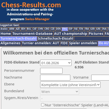
Logged on: Gast
Arabic
ARM
AZE
BIH
BUL
CAT
CHN
CRO
CZE
DEN
ENG
ESP
FAI
FIN
FRA
GER
GRE
INA
I
Home
Tournament-Database
AUT championship
Pictures
F
Turnierschach-Elozahl
Schnellschach-Elozahl
Allgemeines
Turnier anmelden: AUT
FIDE
Spieler anmelden
Elo AU
Willkommen bei den offiziellen Turnierscha
FIDE-Elolisten Stand
AUT-Elolisten Stand
6.936
Personennummer
Nachname
Vorname
Ebene
Bundesland
Spgem./Kreis/Verein
Nur "österreichische" Spieler (Land=A