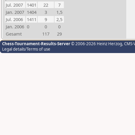
Jul. 2007
1401
22
7
Jan. 2007
1404
3
1,5
Jul. 2006
1411
9
2,5
Jan. 2006
0
0
0
Gesamt
117
29
Chess-Tournament-Results-Server
© 2006-2026 Heinz Herzog
, CMS-
Legal details/Terms of use