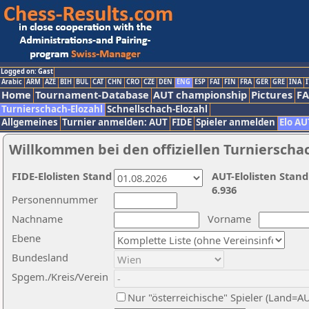
Logged on: Gast
Arabic
ARM
AZE
BIH
BUL
CAT
CHN
CRO
CZE
DEN
ENG
ESP
FAI
FIN
FRA
GER
GRE
INA
I
Home
Tournament-Database
AUT championship
Pictures
F
Turnierschach-Elozahl
Schnellschach-Elozahl
Allgemeines
Turnier anmelden: AUT
FIDE
Spieler anmelden
Elo AU
Willkommen bei den offiziellen Turnierscha
FIDE-Elolisten Stand
AUT-Elolisten Stand
6.936
Personennummer
Nachname
Vorname
Ebene
Bundesland
Spgem./Kreis/Verein
Nur "österreichische" Spieler (Land=A