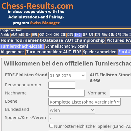
Logged on: Gast
Arabic
ARM
AZE
BIH
BUL
CAT
CHN
CRO
CZE
DEN
ENG
ESP
FAI
FIN
FRA
GER
GRE
INA
I
Home
Tournament-Database
AUT championship
Pictures
F
Turnierschach-Elozahl
Schnellschach-Elozahl
Allgemeines
Turnier anmelden: AUT
FIDE
Spieler anmelden
Elo AU
Willkommen bei den offiziellen Turnierscha
FIDE-Elolisten Stand
AUT-Elolisten Stand
6.936
Personennummer
Nachname
Vorname
Ebene
Bundesland
Spgem./Kreis/Verein
Nur "österreichische" Spieler (Land=A