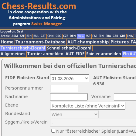
Logged on: Gast
Arabic
ARM
AZE
BIH
BUL
CAT
CHN
CRO
CZE
DEN
ENG
ESP
FAI
FIN
FRA
GER
GRE
INA
I
Home
Tournament-Database
AUT championship
Pictures
F
Turnierschach-Elozahl
Schnellschach-Elozahl
Allgemeines
Turnier anmelden: AUT
FIDE
Spieler anmelden
Elo AU
Willkommen bei den offiziellen Turnierscha
FIDE-Elolisten Stand
AUT-Elolisten Stand
6.936
Personennummer
Nachname
Vorname
Ebene
Bundesland
Spgem./Kreis/Verein
Nur "österreichische" Spieler (Land=A