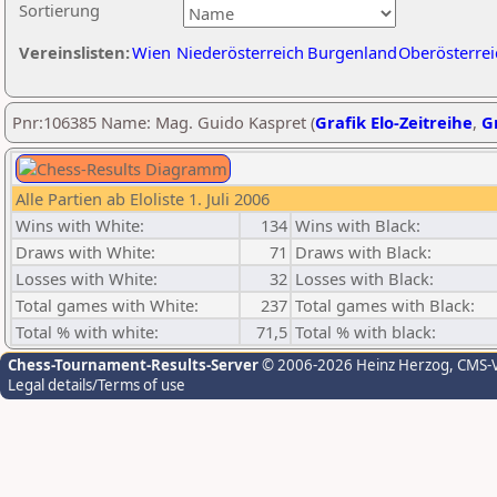
Sortierung
Vereinslisten:
Wien
Niederösterreich
Burgenland
Oberösterrei
Pnr:106385 Name: Mag. Guido Kaspret (
Grafik Elo-Zeitreihe
,
Gr
Alle Partien ab Eloliste 1. Juli 2006
Wins with White:
134
Wins with Black:
Draws with White:
71
Draws with Black:
Losses with White:
32
Losses with Black:
Total games with White:
237
Total games with Black:
Total % with white:
71,5
Total % with black:
Chess-Tournament-Results-Server
© 2006-2026 Heinz Herzog
, CMS-
Legal details/Terms of use