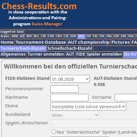
Logged on: Gast
Arabic
ARM
AZE
BIH
BUL
CAT
CHN
CRO
CZE
DEN
ENG
ESP
FAI
FIN
FRA
GER
GRE
INA
I
Home
Tournament-Database
AUT championship
Pictures
F
Turnierschach-Elozahl
Schnellschach-Elozahl
Allgemeines
Turnier anmelden: AUT
FIDE
Spieler anmelden
Elo AU
Willkommen bei den offiziellen Turnierscha
FIDE-Elolisten Stand
AUT-Elolisten Stand
6.936
Personennummer
Nachname
Vorname
Ebene
Bundesland
Spgem./Kreis/Verein
Nur "österreichische" Spieler (Land=A