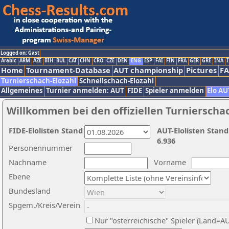
Logged on: Gast
Arabic
ARM
AZE
BIH
BUL
CAT
CHN
CRO
CZE
DEN
ENG
ESP
FAI
FIN
FRA
GER
GRE
INA
I
Home
Tournament-Database
AUT championship
Pictures
F
Turnierschach-Elozahl
Schnellschach-Elozahl
Allgemeines
Turnier anmelden: AUT
FIDE
Spieler anmelden
Elo AU
Willkommen bei den offiziellen Turnierscha
FIDE-Elolisten Stand
AUT-Elolisten Stand
6.936
Personennummer
Nachname
Vorname
Ebene
Bundesland
Spgem./Kreis/Verein
Nur "österreichische" Spieler (Land=A