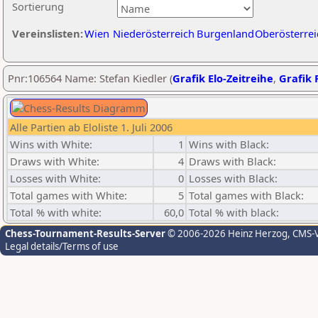
Sortierung
Vereinslisten:
Wien
Niederösterreich
Burgenland
Oberösterrei
Pnr:106564 Name: Stefan Kiedler (
Grafik Elo-Zeitreihe
,
Grafik P
Alle Partien ab Eloliste 1. Juli 2006
Wins with White:
1
Wins with Black:
Draws with White:
4
Draws with Black:
Losses with White:
0
Losses with Black:
Total games with White:
5
Total games with Black:
Total % with white:
60,0
Total % with black:
Chess-Tournament-Results-Server
© 2006-2026 Heinz Herzog
, CMS-
Legal details/Terms of use