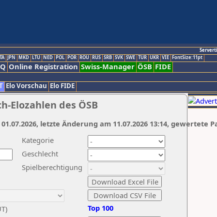
Servert
TA
JPN
MKD
LTU
NED
POL
POR
ROU
RUS
SRB
SVK
SWE
TUR
UKR
VIE
FontSize:11pt
AQ
Online Registration
Swiss-Manager
ÖSB
FIDE
T
Elo Vorschau
Elo FIDE
ch-Elozahlen des ÖSB
 01.07.2026, letzte Änderung am 11.07.2026 13:14, gewertete P
Kategorie
Geschlecht
Spielberechtigung
Top 100
UT)