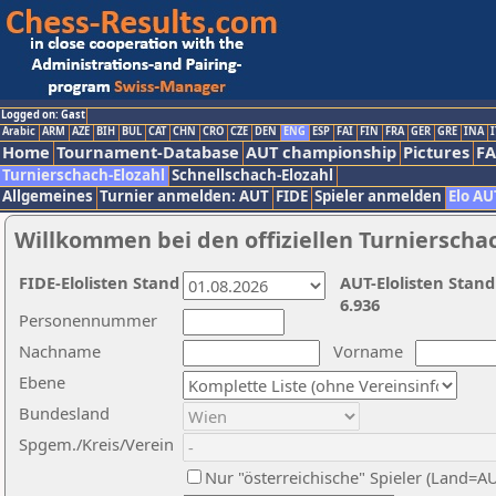
Logged on: Gast
Arabic
ARM
AZE
BIH
BUL
CAT
CHN
CRO
CZE
DEN
ENG
ESP
FAI
FIN
FRA
GER
GRE
INA
I
Home
Tournament-Database
AUT championship
Pictures
F
Turnierschach-Elozahl
Schnellschach-Elozahl
Allgemeines
Turnier anmelden: AUT
FIDE
Spieler anmelden
Elo AU
Willkommen bei den offiziellen Turnierscha
FIDE-Elolisten Stand
AUT-Elolisten Stand
6.936
Personennummer
Nachname
Vorname
Ebene
Bundesland
Spgem./Kreis/Verein
Nur "österreichische" Spieler (Land=A