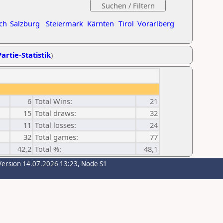
ch
Salzburg
Steiermark
Kärnten
Tirol
Vorarlberg
artie-Statistik
)
6
Total Wins:
21
15
Total draws:
32
11
Total losses:
24
32
Total games:
77
42,2
Total %:
48,1
Version 14.07.2026 13:23, Node S1