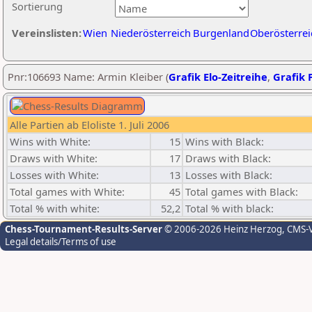
Sortierung
Vereinslisten:
Wien
Niederösterreich
Burgenland
Oberösterrei
Pnr:106693 Name: Armin Kleiber (
Grafik Elo-Zeitreihe
,
Grafik P
Alle Partien ab Eloliste 1. Juli 2006
Wins with White:
15
Wins with Black:
Draws with White:
17
Draws with Black:
Losses with White:
13
Losses with Black:
Total games with White:
45
Total games with Black:
Total % with white:
52,2
Total % with black:
Chess-Tournament-Results-Server
© 2006-2026 Heinz Herzog
, CMS-
Legal details/Terms of use