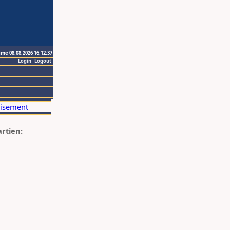
ime 08.08.2026 16:12:37
Login
Logout
artien: