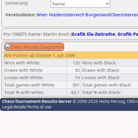
Sortierung
Vereinslisten:
Wien
Niederösterreich
Burgenland
Oberösterrei
Pnr:106875 Name: Martin Knoll (
Grafik Elo-Zeitreihe
,
Grafik Pa
Alle Partien ab Eloliste 1. Juli 2006
Wins with White:
135
Wins with Black:
Draws with White:
92
Draws with Black:
Losses with White:
74
Losses with Black:
Total games with White:
301
Total games with Black:
Total % with white:
60,1
Total % with black:
Chess-Tournament-Results-Server
© 2006-2026 Heinz Herzog
, CMS-
Legal details/Terms of use