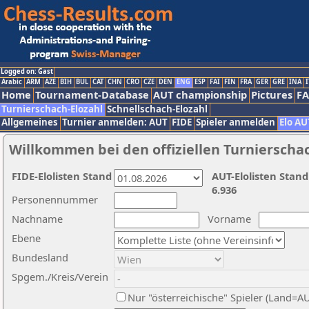
Logged on: Gast
Arabic
ARM
AZE
BIH
BUL
CAT
CHN
CRO
CZE
DEN
ENG
ESP
FAI
FIN
FRA
GER
GRE
INA
I
Home
Tournament-Database
AUT championship
Pictures
F
Turnierschach-Elozahl
Schnellschach-Elozahl
Allgemeines
Turnier anmelden: AUT
FIDE
Spieler anmelden
Elo AU
Willkommen bei den offiziellen Turnierscha
FIDE-Elolisten Stand
AUT-Elolisten Stand
6.936
Personennummer
Nachname
Vorname
Ebene
Bundesland
Spgem./Kreis/Verein
Nur "österreichische" Spieler (Land=A