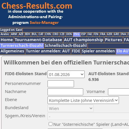
Logged on: Gast
Arabic
ARM
AZE
BIH
BUL
CAT
CHN
CRO
CZE
DEN
ENG
ESP
FAI
FIN
FRA
GER
GRE
INA
I
Home
Tournament-Database
AUT championship
Pictures
F
Turnierschach-Elozahl
Schnellschach-Elozahl
Allgemeines
Turnier anmelden: AUT
FIDE
Spieler anmelden
Elo AU
Willkommen bei den offiziellen Turnierscha
FIDE-Elolisten Stand
AUT-Elolisten Stand
6.936
Personennummer
Nachname
Vorname
Ebene
Bundesland
Spgem./Kreis/Verein
Nur "österreichische" Spieler (Land=A