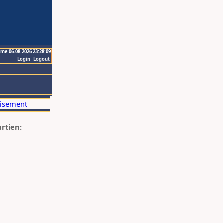
ime 06.08.2026 23:28:09
Login
Logout
artien: