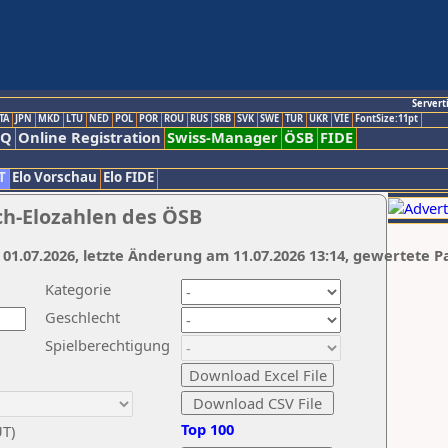
Servert
TA
JPN
MKD
LTU
NED
POL
POR
ROU
RUS
SRB
SVK
SWE
TUR
UKR
VIE
FontSize:11pt
AQ
Online Registration
Swiss-Manager
ÖSB
FIDE
T
Elo Vorschau
Elo FIDE
ch-Elozahlen des ÖSB
 01.07.2026, letzte Änderung am 11.07.2026 13:14, gewertete P
Kategorie
Geschlecht
Spielberechtigung
Top 100
UT)