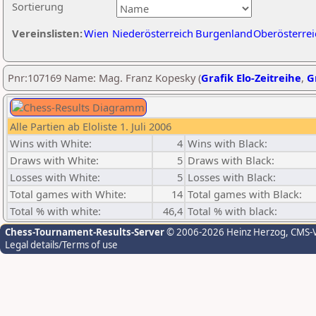
Sortierung
Vereinslisten:
Wien
Niederösterreich
Burgenland
Oberösterrei
Pnr:107169 Name: Mag. Franz Kopesky (
Grafik Elo-Zeitreihe
,
G
Alle Partien ab Eloliste 1. Juli 2006
Wins with White:
4
Wins with Black:
Draws with White:
5
Draws with Black:
Losses with White:
5
Losses with Black:
Total games with White:
14
Total games with Black:
Total % with white:
46,4
Total % with black:
Chess-Tournament-Results-Server
© 2006-2026 Heinz Herzog
, CMS-
Legal details/Terms of use