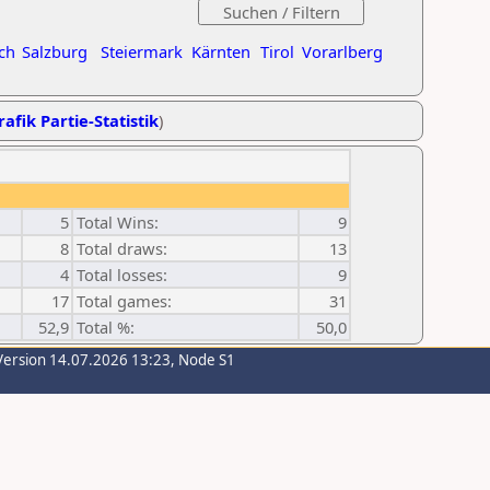
ch
Salzburg
Steiermark
Kärnten
Tirol
Vorarlberg
rafik Partie-Statistik
)
5
Total Wins:
9
8
Total draws:
13
4
Total losses:
9
17
Total games:
31
52,9
Total %:
50,0
Version 14.07.2026 13:23, Node S1