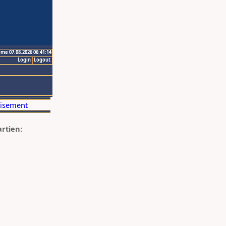
ime 07.08.2026 06:41:14
Login
Logout
artien: