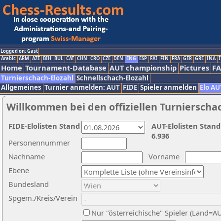
Logged on: Gast
Arabic
ARM
AZE
BIH
BUL
CAT
CHN
CRO
CZE
DEN
ENG
ESP
FAI
FIN
FRA
GER
GRE
INA
I
Home
Tournament-Database
AUT championship
Pictures
F
Turnierschach-Elozahl
Schnellschach-Elozahl
Allgemeines
Turnier anmelden: AUT
FIDE
Spieler anmelden
Elo AU
Willkommen bei den offiziellen Turnierscha
FIDE-Elolisten Stand
AUT-Elolisten Stand
6.936
Personennummer
Nachname
Vorname
Ebene
Bundesland
Spgem./Kreis/Verein
Nur "österreichische" Spieler (Land=A