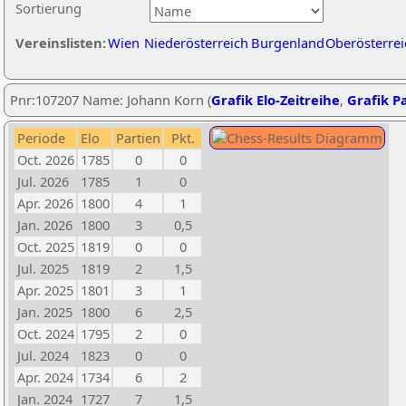
Sortierung
Vereinslisten:
Wien
Niederösterreich
Burgenland
Oberösterrei
Pnr:107207 Name: Johann Korn (
Grafik Elo-Zeitreihe
,
Grafik Pa
Periode
Elo
Partien
Pkt.
Oct. 2026
1785
0
0
Jul. 2026
1785
1
0
Apr. 2026
1800
4
1
Jan. 2026
1800
3
0,5
Oct. 2025
1819
0
0
Jul. 2025
1819
2
1,5
Apr. 2025
1801
3
1
Jan. 2025
1800
6
2,5
Oct. 2024
1795
2
0
Jul. 2024
1823
0
0
Apr. 2024
1734
6
2
Jan. 2024
1727
7
1,5