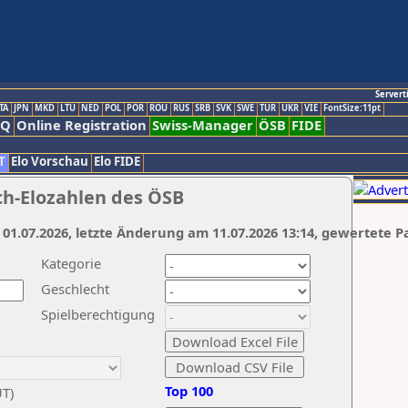
Servert
TA
JPN
MKD
LTU
NED
POL
POR
ROU
RUS
SRB
SVK
SWE
TUR
UKR
VIE
FontSize:11pt
AQ
Online Registration
Swiss-Manager
ÖSB
FIDE
T
Elo Vorschau
Elo FIDE
ch-Elozahlen des ÖSB
 01.07.2026, letzte Änderung am 11.07.2026 13:14, gewertete P
Kategorie
Geschlecht
Spielberechtigung
Top 100
UT)