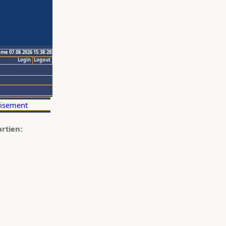
ime 07.08.2026 15:38:28
Login
Logout
artien: