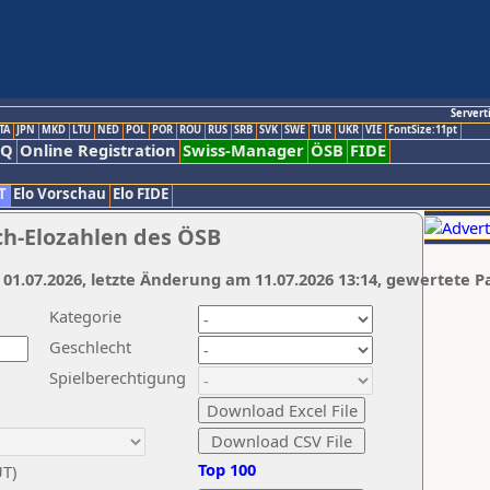
Servert
TA
JPN
MKD
LTU
NED
POL
POR
ROU
RUS
SRB
SVK
SWE
TUR
UKR
VIE
FontSize:11pt
AQ
Online Registration
Swiss-Manager
ÖSB
FIDE
T
Elo Vorschau
Elo FIDE
ch-Elozahlen des ÖSB
 01.07.2026, letzte Änderung am 11.07.2026 13:14, gewertete P
Kategorie
Geschlecht
Spielberechtigung
Top 100
UT)