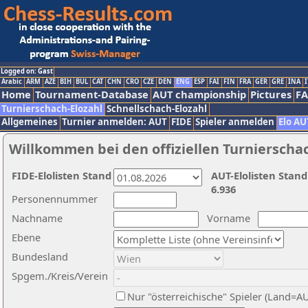
Logged on: Gast
Arabic
ARM
AZE
BIH
BUL
CAT
CHN
CRO
CZE
DEN
ENG
ESP
FAI
FIN
FRA
GER
GRE
INA
I
Home
Tournament-Database
AUT championship
Pictures
F
Turnierschach-Elozahl
Schnellschach-Elozahl
Allgemeines
Turnier anmelden: AUT
FIDE
Spieler anmelden
Elo AU
Willkommen bei den offiziellen Turnierscha
FIDE-Elolisten Stand
AUT-Elolisten Stand
6.936
Personennummer
Nachname
Vorname
Ebene
Bundesland
Spgem./Kreis/Verein
Nur "österreichische" Spieler (Land=A