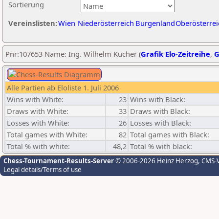
Sortierung
Vereinslisten:
Wien
Niederösterreich
Burgenland
Oberösterrei
Pnr:107653 Name: Ing. Wilhelm Kucher (
Grafik Elo-Zeitreihe
,
G
Alle Partien ab Eloliste 1. Juli 2006
Wins with White:
23
Wins with Black:
Draws with White:
33
Draws with Black:
Losses with White:
26
Losses with Black:
Total games with White:
82
Total games with Black:
Total % with white:
48,2
Total % with black:
Chess-Tournament-Results-Server
© 2006-2026 Heinz Herzog
, CMS-
Legal details/Terms of use