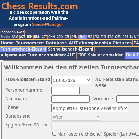
Logged on: Gast
Arabic
ARM
AZE
BIH
BUL
CAT
CHN
CRO
CZE
DEN
ENG
ESP
FAI
FIN
FRA
GER
GRE
INA
I
Home
Tournament-Database
AUT championship
Pictures
F
Turnierschach-Elozahl
Schnellschach-Elozahl
Allgemeines
Turnier anmelden: AUT
FIDE
Spieler anmelden
Elo AU
Willkommen bei den offiziellen Turnierscha
FIDE-Elolisten Stand
AUT-Elolisten Stand
6.936
Personennummer
Nachname
Vorname
Ebene
Bundesland
Spgem./Kreis/Verein
Nur "österreichische" Spieler (Land=A