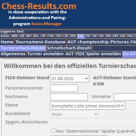
Logged on: Gast
Arabic
ARM
AZE
BIH
BUL
CAT
CHN
CRO
CZE
DEN
ENG
ESP
FAI
FIN
FRA
GER
GRE
INA
I
Home
Tournament-Database
AUT championship
Pictures
F
Turnierschach-Elozahl
Schnellschach-Elozahl
Allgemeines
Turnier anmelden: AUT
FIDE
Spieler anmelden
Elo AU
Willkommen bei den offiziellen Turnierscha
FIDE-Elolisten Stand
AUT-Elolisten Stand
6.936
Personennummer
Nachname
Vorname
Ebene
Bundesland
Spgem./Kreis/Verein
Nur "österreichische" Spieler (Land=A