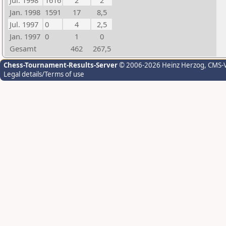
Jul. 1998
1616
2
2
Jan. 1998
1591
17
8,5
Jul. 1997
0
4
2,5
Jan. 1997
0
1
0
Gesamt
462
267,5
Chess-Tournament-Results-Server
© 2006-2026 Heinz Herzog
, CMS-
Legal details/Terms of use