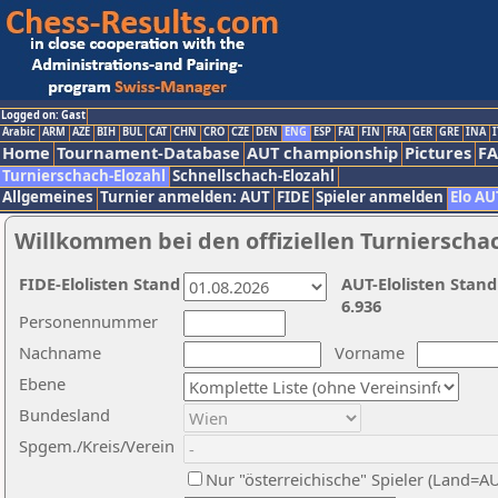
Logged on: Gast
Arabic
ARM
AZE
BIH
BUL
CAT
CHN
CRO
CZE
DEN
ENG
ESP
FAI
FIN
FRA
GER
GRE
INA
I
Home
Tournament-Database
AUT championship
Pictures
F
Turnierschach-Elozahl
Schnellschach-Elozahl
Allgemeines
Turnier anmelden: AUT
FIDE
Spieler anmelden
Elo AU
Willkommen bei den offiziellen Turnierscha
FIDE-Elolisten Stand
AUT-Elolisten Stand
6.936
Personennummer
Nachname
Vorname
Ebene
Bundesland
Spgem./Kreis/Verein
Nur "österreichische" Spieler (Land=A