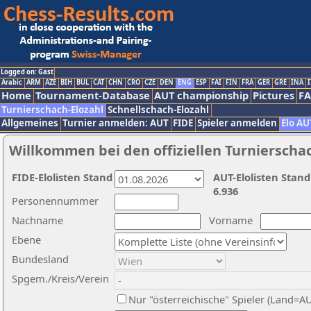
Logged on: Gast
Arabic
ARM
AZE
BIH
BUL
CAT
CHN
CRO
CZE
DEN
ENG
ESP
FAI
FIN
FRA
GER
GRE
INA
I
Home
Tournament-Database
AUT championship
Pictures
F
Turnierschach-Elozahl
Schnellschach-Elozahl
Allgemeines
Turnier anmelden: AUT
FIDE
Spieler anmelden
Elo AU
Willkommen bei den offiziellen Turnierscha
FIDE-Elolisten Stand
AUT-Elolisten Stand
6.936
Personennummer
Nachname
Vorname
Ebene
Bundesland
Spgem./Kreis/Verein
Nur "österreichische" Spieler (Land=A