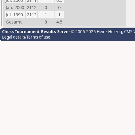
Jul. 2000
2111
1
0,5
Jan. 2000
2112
0
0
Jul. 1999
2112
1
1
Gesamt
8
4,5
Chess-Tournament-Results-Server
© 2006-2026 Heinz Herzog
, CMS-
Legal details/Terms of use