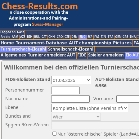
Logged on: Gast
Arabic
ARM
AZE
BIH
BUL
CAT
CHN
CRO
CZE
DEN
ENG
ESP
FAI
FIN
FRA
GER
GRE
INA
I
Home
Tournament-Database
AUT championship
Pictures
F
Turnierschach-Elozahl
Schnellschach-Elozahl
Allgemeines
Turnier anmelden: AUT
FIDE
Spieler anmelden
Elo AU
Willkommen bei den offiziellen Turnierscha
FIDE-Elolisten Stand
AUT-Elolisten Stand
6.936
Personennummer
Nachname
Vorname
Ebene
Bundesland
Spgem./Kreis/Verein
Nur "österreichische" Spieler (Land=A