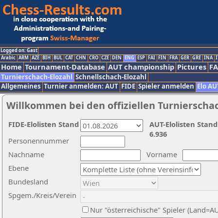
Logged on: Gast
Arabic
ARM
AZE
BIH
BUL
CAT
CHN
CRO
CZE
DEN
ENG
ESP
FAI
FIN
FRA
GER
GRE
INA
I
Home
Tournament-Database
AUT championship
Pictures
F
Turnierschach-Elozahl
Schnellschach-Elozahl
Allgemeines
Turnier anmelden: AUT
FIDE
Spieler anmelden
Elo AU
Willkommen bei den offiziellen Turnierscha
FIDE-Elolisten Stand
AUT-Elolisten Stand
6.936
Personennummer
Nachname
Vorname
Ebene
Bundesland
Spgem./Kreis/Verein
Nur "österreichische" Spieler (Land=A