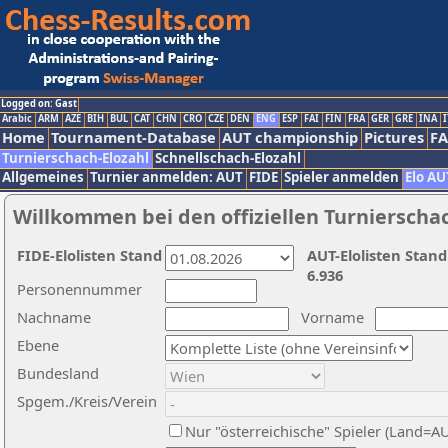
Logged on: Gast
Arabic
ARM
AZE
BIH
BUL
CAT
CHN
CRO
CZE
DEN
ENG
ESP
FAI
FIN
FRA
GER
GRE
INA
I
Home
Tournament-Database
AUT championship
Pictures
F
Turnierschach-Elozahl
Schnellschach-Elozahl
Allgemeines
Turnier anmelden: AUT
FIDE
Spieler anmelden
Elo AU
Willkommen bei den offiziellen Turnierscha
FIDE-Elolisten Stand
AUT-Elolisten Stand
6.936
Personennummer
Nachname
Vorname
Ebene
Bundesland
Spgem./Kreis/Verein
Nur "österreichische" Spieler (Land=A