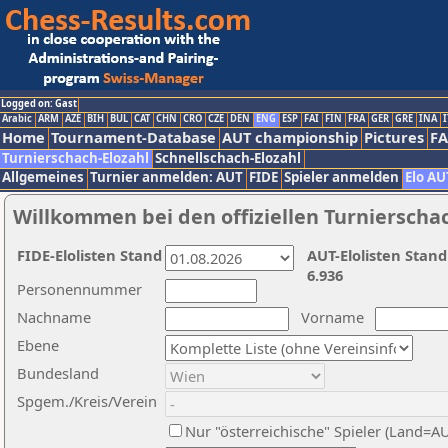
Logged on: Gast
Arabic
ARM
AZE
BIH
BUL
CAT
CHN
CRO
CZE
DEN
ENG
ESP
FAI
FIN
FRA
GER
GRE
INA
I
Home
Tournament-Database
AUT championship
Pictures
F
Turnierschach-Elozahl
Schnellschach-Elozahl
Allgemeines
Turnier anmelden: AUT
FIDE
Spieler anmelden
Elo AU
Willkommen bei den offiziellen Turnierscha
FIDE-Elolisten Stand
AUT-Elolisten Stand
6.936
Personennummer
Nachname
Vorname
Ebene
Bundesland
Spgem./Kreis/Verein
Nur "österreichische" Spieler (Land=A