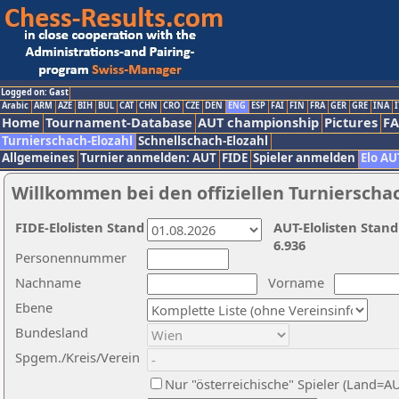
Logged on: Gast
Arabic
ARM
AZE
BIH
BUL
CAT
CHN
CRO
CZE
DEN
ENG
ESP
FAI
FIN
FRA
GER
GRE
INA
I
Home
Tournament-Database
AUT championship
Pictures
F
Turnierschach-Elozahl
Schnellschach-Elozahl
Allgemeines
Turnier anmelden: AUT
FIDE
Spieler anmelden
Elo AU
Willkommen bei den offiziellen Turnierscha
FIDE-Elolisten Stand
AUT-Elolisten Stand
6.936
Personennummer
Nachname
Vorname
Ebene
Bundesland
Spgem./Kreis/Verein
Nur "österreichische" Spieler (Land=A