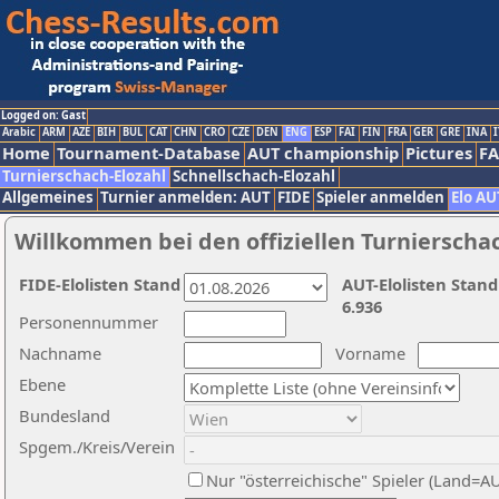
Logged on: Gast
Arabic
ARM
AZE
BIH
BUL
CAT
CHN
CRO
CZE
DEN
ENG
ESP
FAI
FIN
FRA
GER
GRE
INA
I
Home
Tournament-Database
AUT championship
Pictures
F
Turnierschach-Elozahl
Schnellschach-Elozahl
Allgemeines
Turnier anmelden: AUT
FIDE
Spieler anmelden
Elo AU
Willkommen bei den offiziellen Turnierscha
FIDE-Elolisten Stand
AUT-Elolisten Stand
6.936
Personennummer
Nachname
Vorname
Ebene
Bundesland
Spgem./Kreis/Verein
Nur "österreichische" Spieler (Land=A