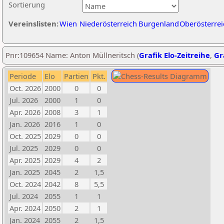
Sortierung
Vereinslisten:
Wien
Niederösterreich
Burgenland
Oberösterrei
Pnr:109654 Name: Anton Müllneritsch (
Grafik Elo-Zeitreihe
,
Gr
Periode
Elo
Partien
Pkt.
Oct. 2026
2000
0
0
Jul. 2026
2000
1
0
Apr. 2026
2008
3
1
Jan. 2026
2016
1
0
Oct. 2025
2029
0
0
Jul. 2025
2029
0
0
Apr. 2025
2029
4
2
Jan. 2025
2045
2
1,5
Oct. 2024
2042
8
5,5
Jul. 2024
2055
1
1
Apr. 2024
2050
2
1
Jan. 2024
2055
2
1,5