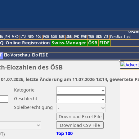
Servert
TA
JPN
MKD
LTU
NED
POL
POR
ROU
RUS
SRB
SVK
SWE
TUR
UKR
VIE
FontSize:11pt
AQ
Online Registration
Swiss-Manager
ÖSB
FIDE
T
Elo Vorschau
Elo FIDE
ch-Elozahlen des ÖSB
 01.07.2026, letzte Änderung am 11.07.2026 13:14, gewertete P
Kategorie
Geschlecht
Spielberechtigung
Top 100
UT)