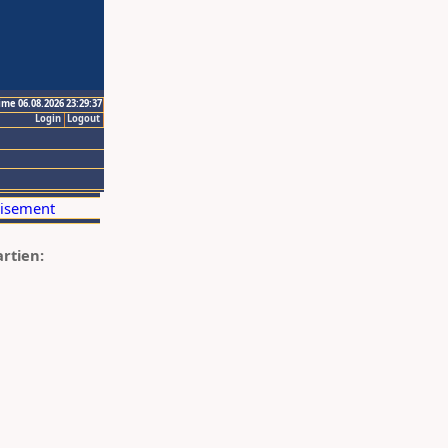
ime 06.08.2026 23:29:37
Login
Logout
artien: