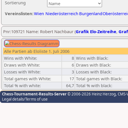
Sortierung
Vereinslisten:
Wien
Niederösterreich
Burgenland
Oberösterrei
Pnr:109721 Name: Robert Nachbaur (
Grafik Elo-Zeitreihe
,
Graf
Alle Partien ab Eloliste 1. Juli 2006
Wins with White:
8
Wins with Black:
Draws with White:
6
Draws with Black:
Losses with White:
3
Losses with Black:
Total games with White:
17
Total games with Black:
Total % with white:
64,7
Total % with black:
Chess-Tournament-Results-Server
© 2006-2026 Heinz Herzog
, CMS-
Legal details/Terms of use