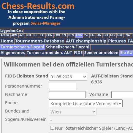
Logged on: Gast
Arabic
ARM
AZE
BIH
BUL
CAT
CHN
CRO
CZE
DEN
ENG
ESP
FAI
FIN
FRA
GER
GRE
INA
I
Home
Tournament-Database
AUT championship
Pictures
F
Turnierschach-Elozahl
Schnellschach-Elozahl
Allgemeines
Turnier anmelden: AUT
FIDE
Spieler anmelden
Elo AU
Willkommen bei den offiziellen Turnierscha
FIDE-Elolisten Stand
AUT-Elolisten Stand
6.936
Personennummer
Nachname
Vorname
Ebene
Bundesland
Spgem./Kreis/Verein
Nur "österreichische" Spieler (Land=A