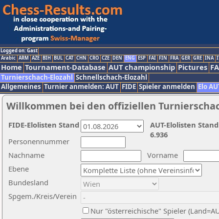
Logged on: Gast
Arabic
ARM
AZE
BIH
BUL
CAT
CHN
CRO
CZE
DEN
ENG
ESP
FAI
FIN
FRA
GER
GRE
INA
I
Home
Tournament-Database
AUT championship
Pictures
F
Turnierschach-Elozahl
Schnellschach-Elozahl
Allgemeines
Turnier anmelden: AUT
FIDE
Spieler anmelden
Elo AU
Willkommen bei den offiziellen Turnierscha
FIDE-Elolisten Stand
AUT-Elolisten Stand
6.936
Personennummer
Nachname
Vorname
Ebene
Bundesland
Spgem./Kreis/Verein
Nur "österreichische" Spieler (Land=A