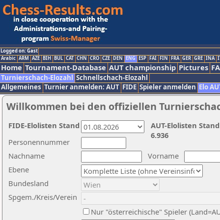
Logged on: Gast
Arabic
ARM
AZE
BIH
BUL
CAT
CHN
CRO
CZE
DEN
ENG
ESP
FAI
FIN
FRA
GER
GRE
INA
I
Home
Tournament-Database
AUT championship
Pictures
F
Turnierschach-Elozahl
Schnellschach-Elozahl
Allgemeines
Turnier anmelden: AUT
FIDE
Spieler anmelden
Elo AU
Willkommen bei den offiziellen Turnierscha
FIDE-Elolisten Stand
AUT-Elolisten Stand
6.936
Personennummer
Nachname
Vorname
Ebene
Bundesland
Spgem./Kreis/Verein
Nur "österreichische" Spieler (Land=A