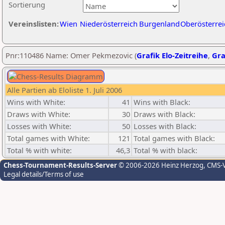
Sortierung
Vereinslisten:
Wien
Niederösterreich
Burgenland
Oberösterrei
Pnr:110486 Name: Omer Pekmezovic (
Grafik Elo-Zeitreihe
,
Gra
Alle Partien ab Eloliste 1. Juli 2006
Wins with White:
41
Wins with Black:
Draws with White:
30
Draws with Black:
Losses with White:
50
Losses with Black:
Total games with White:
121
Total games with Black:
Total % with white:
46,3
Total % with black:
Chess-Tournament-Results-Server
© 2006-2026 Heinz Herzog
, CMS-
Legal details/Terms of use