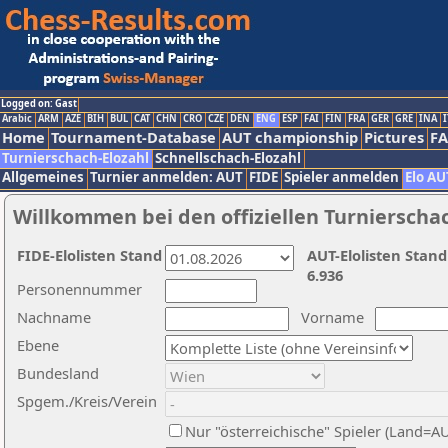
Logged on: Gast
Arabic
ARM
AZE
BIH
BUL
CAT
CHN
CRO
CZE
DEN
ENG
ESP
FAI
FIN
FRA
GER
GRE
INA
I
Home
Tournament-Database
AUT championship
Pictures
F
Turnierschach-Elozahl
Schnellschach-Elozahl
Allgemeines
Turnier anmelden: AUT
FIDE
Spieler anmelden
Elo AU
Willkommen bei den offiziellen Turnierscha
FIDE-Elolisten Stand
AUT-Elolisten Stand
6.936
Personennummer
Nachname
Vorname
Ebene
Bundesland
Spgem./Kreis/Verein
Nur "österreichische" Spieler (Land=A