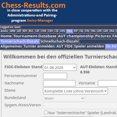
Logged on: Gast
Arabic
ARM
AZE
BIH
BUL
CAT
CHN
CRO
CZE
DEN
ENG
ESP
FAI
FIN
FRA
GER
GRE
INA
I
Home
Tournament-Database
AUT championship
Pictures
F
Turnierschach-Elozahl
Schnellschach-Elozahl
Allgemeines
Turnier anmelden: AUT
FIDE
Spieler anmelden
Elo AU
Willkommen bei den offiziellen Turnierscha
FIDE-Elolisten Stand
AUT-Elolisten Stand
6.936
Personennummer
Nachname
Vorname
Ebene
Bundesland
Spgem./Kreis/Verein
Nur "österreichische" Spieler (Land=A