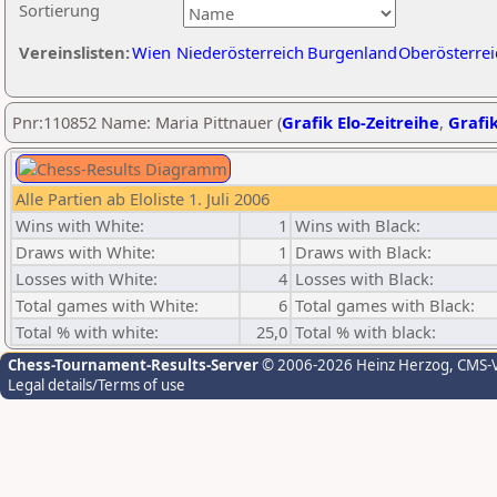
Sortierung
Vereinslisten:
Wien
Niederösterreich
Burgenland
Oberösterrei
Pnr:110852 Name: Maria Pittnauer (
Grafik Elo-Zeitreihe
,
Grafik
Alle Partien ab Eloliste 1. Juli 2006
Wins with White:
1
Wins with Black:
Draws with White:
1
Draws with Black:
Losses with White:
4
Losses with Black:
Total games with White:
6
Total games with Black:
Total % with white:
25,0
Total % with black:
Chess-Tournament-Results-Server
© 2006-2026 Heinz Herzog
, CMS-
Legal details/Terms of use